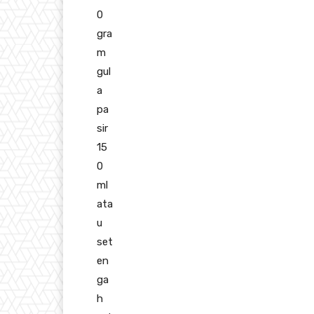
0
gra
m
gul
a
pa
sir
15
0
ml
ata
u
set
en
ga
h