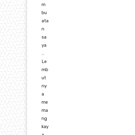
m
bu
ata
n
sa
ya
…
Le
mb
ut
ny
a
me
ma
ng
kay
a