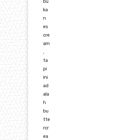
bu
ka
n
es
cre
am
,
ta
pi
ini
ad
ala
h
bu
tte
rcr
ea