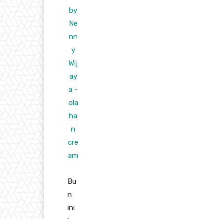
Bu
n
ini