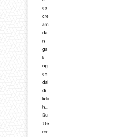
es
cre
am
da
n
ga
k
ng
en
dal
di
lida
h…
Bu
tte
rcr