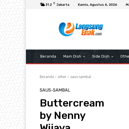
C
31.2
Jakarta
Kamis, Agustus 6, 2026
M
Beranda
Main Dish
Side Dish
Othe
Beranda
other
saus-sambal
SAUS-SAMBAL
Buttercream
by Nenny
Wijaya