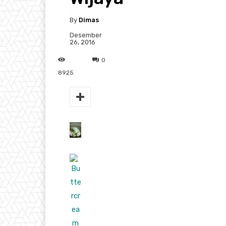
By
Dimas
Desember
26, 2016
0
8925