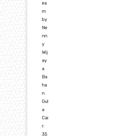
ea
m
by
Ne
nn
y
Wij
ay
a
Ba
ha
n
Gul
a
Cai
r:
35