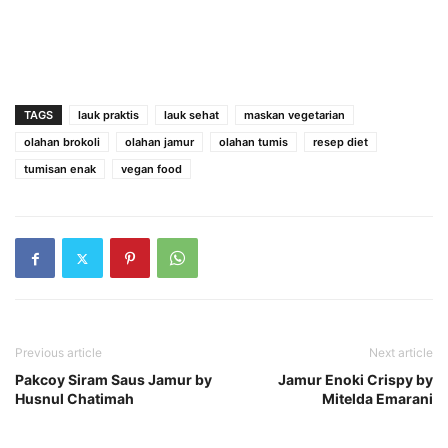
TAGS
lauk praktis
lauk sehat
maskan vegetarian
olahan brokoli
olahan jamur
olahan tumis
resep diet
tumisan enak
vegan food
Previous article
Next article
Pakcoy Siram Saus Jamur by
Jamur Enoki Crispy by
Husnul Chatimah
Mitelda Emarani