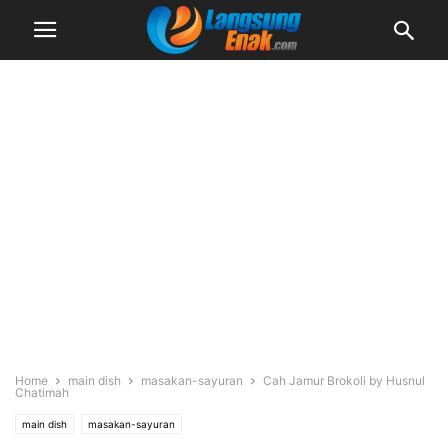
Home
main dish
masakan-sayuran
Cah Jamur Brokoli by Husnul
Chatimah
main dish
masakan-sayuran