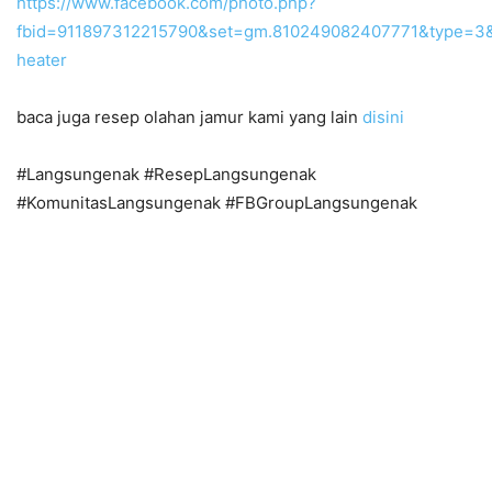
https://www.facebook.com/photo.php?
fbid=911897312215790&set=gm.810249082407771&type=3
heater
baca juga resep olahan jamur kami yang lain
disini
#Langsungenak #ResepLangsungenak
#KomunitasLangsungenak #FBGroupLangsungenak