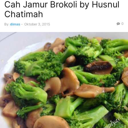
Cah Jamur Brokoli by Husnul
Chatimah
0
By
dimas
-
Oktober 3, 2015