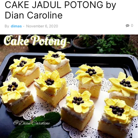
CAKE JADUL POTONG by
Dian Caroline
0
By
dimas
-
November 6, 2020