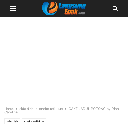
Home
side dish
aneka roti-kue
CAKE JADUL POTONG by Dian
Caroline
side dish
aneka roti-kue