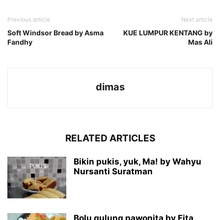
Previous article
Next article
Soft Windsor Bread by Asma
KUE LUMPUR KENTANG by
Fandhy
Mas Ali
dimas
RELATED ARTICLES
Bikin pukis, yuk, Ma! by Wahyu
Nursanti Suratman
Bolu gulung pawonita by Fita