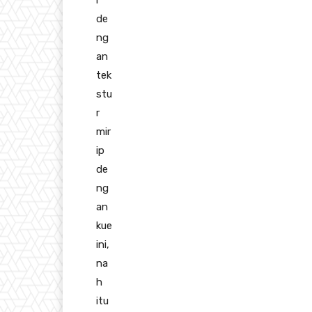
de
ng
an
tek
stu
r
mir
ip
de
ng
an
kue
ini,
na
h
itu