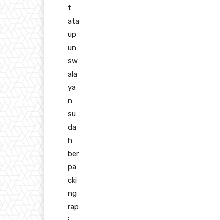
t
ata
up
un
sw
ala
ya
n
su
da
h
ber
pa
cki
ng
rap
i