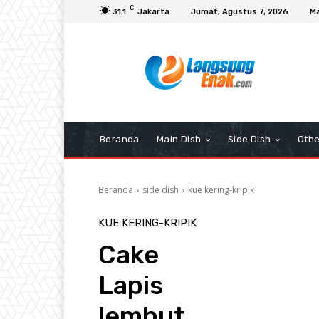
C
31.1
Jakarta
Jumat, Agustus 7, 2026
Ma
Beranda
Main Dish
Side Dish
Othe
Beranda
side dish
kue kering-kripik
KUE KERING-KRIPIK
Cake
Lapis
lembut