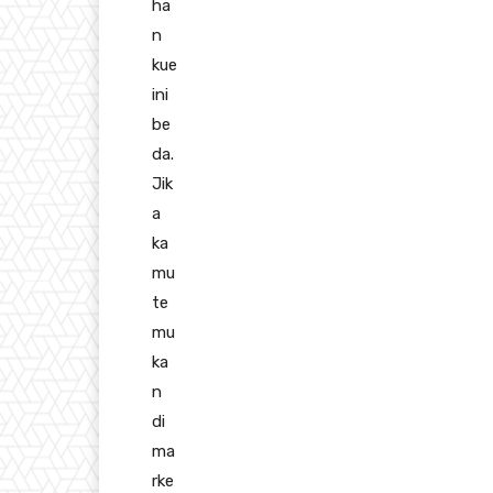
ha
n
kue
ini
be
da.
Jik
a
ka
mu
te
mu
ka
n
di
ma
rke