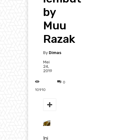
by
Muu
Razak
By
Dimas
Mei
24,
2019
0
10910
Ini