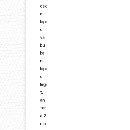
cak
e
lapi
s
ya
bu
ka
n
lapi
s
legi
t,
an
tar
a 2
ola