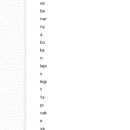
se
be
nar
ny
a
bu
ka
n
lapi
s
legi
t
ta
pi
cak
e
ya