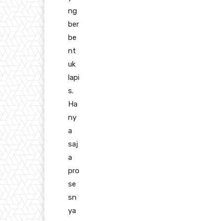
ng
ber
be
nt
uk
lapi
s.
Ha
ny
a
saj
a
pro
se
sn
ya