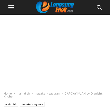
Home
main dish
masakan-sayuran
CAPCAY KUAH by Dianish’s
Kitchen
main dish
masakan-sayuran