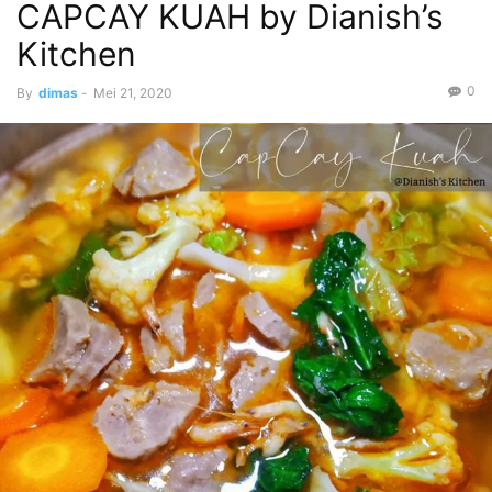
CAPCAY KUAH by Dianish’s
Kitchen
0
By
dimas
-
Mei 21, 2020