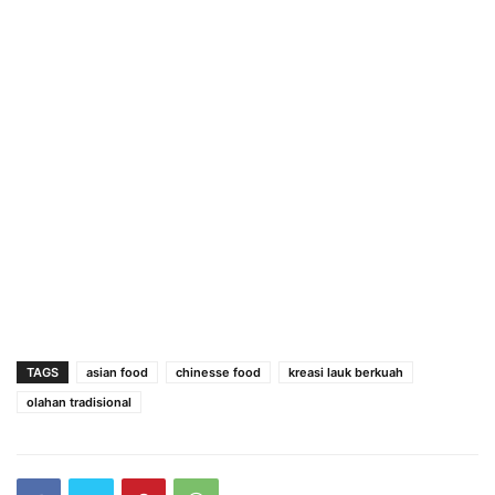
TAGS
asian food
chinesse food
kreasi lauk berkuah
olahan tradisional