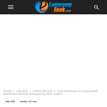
Home
side dish
aneka roti-kue
cara membuat roti yang santai
Bomboloni Metode Autolysis by Neni Suheni
side dish
aneka roti-kue