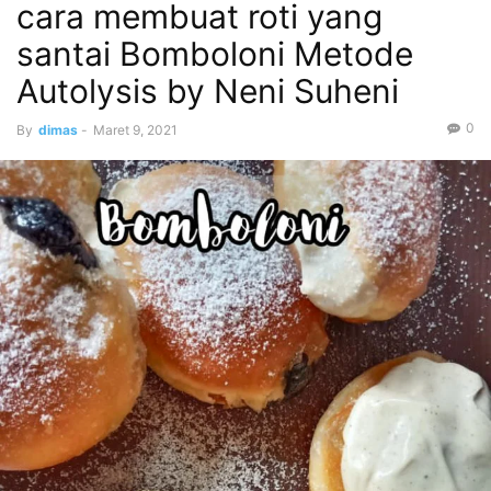
cara membuat roti yang
santai Bomboloni Metode
Autolysis by Neni Suheni
0
By
dimas
-
Maret 9, 2021