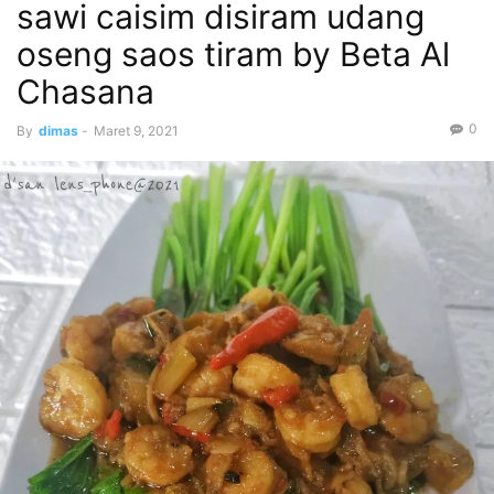
sawi caisim disiram udang
oseng saos tiram by Beta Al
Chasana
0
By
dimas
-
Maret 9, 2021