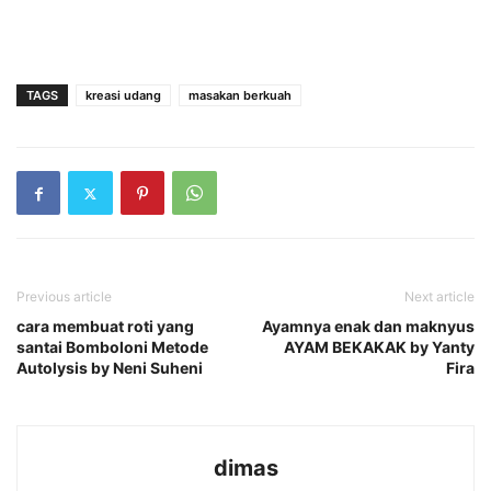
TAGS
kreasi udang
masakan berkuah
Previous article
Next article
cara membuat roti yang
Ayamnya enak dan maknyus
santai Bomboloni Metode
AYAM BEKAKAK by Yanty
Autolysis by Neni Suheni
Fira
dimas