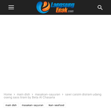
Home
main dish
masakan-sayuran
sawi caisim disiram udang
oseng saos tiram by Beta Al Chasana
main dish
masakan-sayuran
ikan-seafood