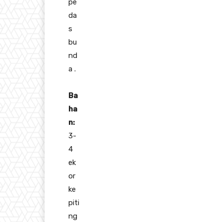
pe
da
s
bu
nd
a .
Ba
ha
n:
3-
4
ek
or
ke
piti
ng