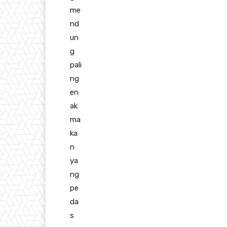
me
nd
un
g
pali
ng
en
ak
ma
ka
n
ya
ng
pe
da
s