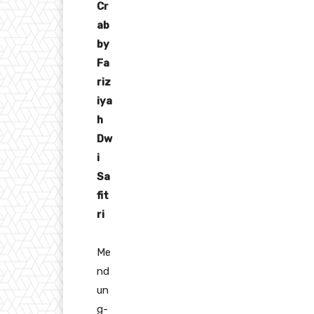
Cr
ab
by
Fa
riz
iya
h
Dw
i
Sa
fit
ri
Me
nd
un
g-