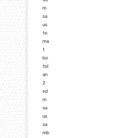
m
sa
us
to
ma
t
bo
tol
an
2
sd
m
sa
us
sa
mb