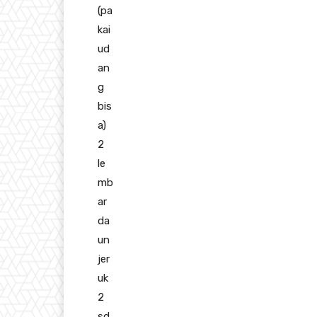
(pa
kai
ud
an
g
bis
a)
2
le
mb
ar
da
un
jer
uk
2
sd