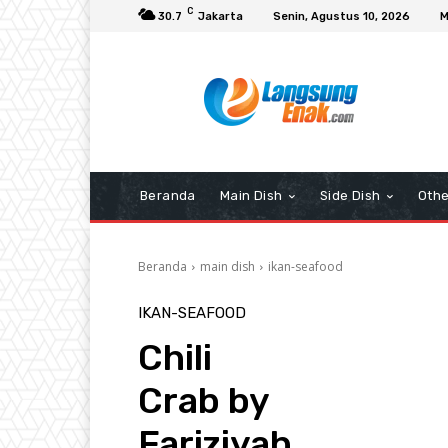
C
30.7
Jakarta
Senin, Agustus 10, 2026
M
Beranda
Main Dish
Side Dish
Othe
Beranda
main dish
ikan-seafood
IKAN-SEAFOOD
Chili
Crab by
Fariziyah