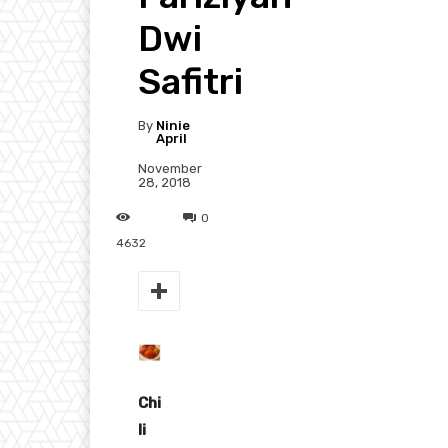
Dwi
Safitri
By
Ninie
April
November
28, 2018
0
4632
Chi
li