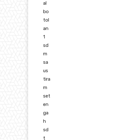
al
bo
tol
an
1
sd
m
sa
us
tira
m
set
en
ga
h
sd
t