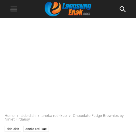
Home
side dish
aneka roti-kue
Chocolate Fudge Brownies by
Niniet Firdausy
side dish
aneka roti-kue