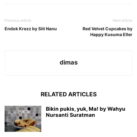
Previous article
Next article
Endok Krezz by Siti Nanu
Red Velvet Cupcakes by
Happy Kusuma Eller
dimas
RELATED ARTICLES
Bikin pukis, yuk, Ma! by Wahyu
Nursanti Suratman