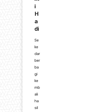
i
H
a
di
Se
ke
dar
ber
ba
gi
ke
mb
ali
ha
sil