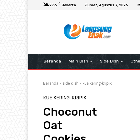
C
29.6
Jakarta
Jumat, Agustus 7, 2026
M
Beranda
Main Dish
Side Dish
Othe
Beranda
side dish
kue kering-kripik
KUE KERING-KRIPIK
Choconut
Oat
Cookies