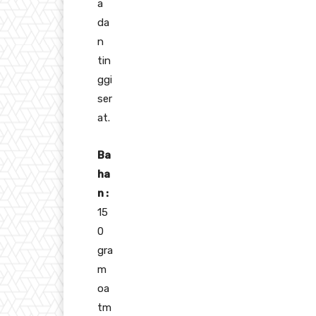
a
da
n
tin
ggi
ser
at.
Ba
ha
n :
15
0
gra
m
oa
tm