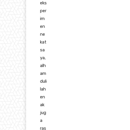
eks
per
im
en
ne
kat
sa
ya,
alh
am
duli
lah
en
ak
jug
a
ras