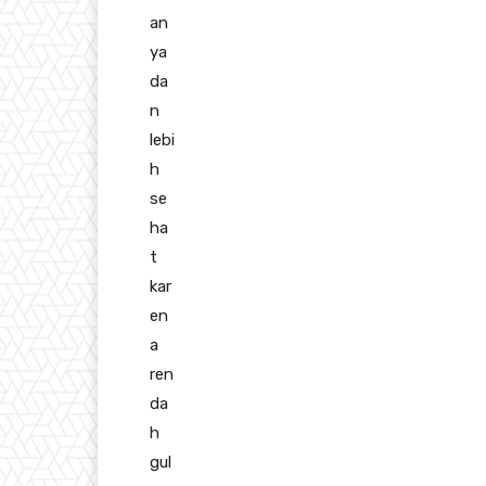
an
ya
da
n
lebi
h
se
ha
t
kar
en
a
ren
da
h
gul