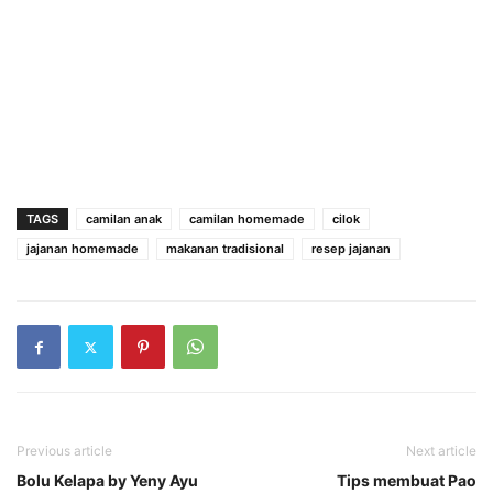
TAGS
camilan anak
camilan homemade
cilok
jajanan homemade
makanan tradisional
resep jajanan
Previous article
Next article
Bolu Kelapa by Yeny Ayu
Tips membuat Pao