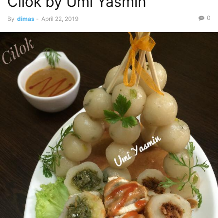
Cilok by Umi Yasmin
0
By
dimas
-
April 22, 2019