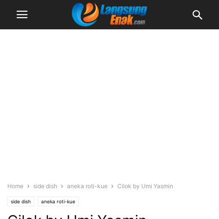
Home
side dish
aneka roti-kue
Cilok by Umi Yasmin
side dish
aneka roti-kue