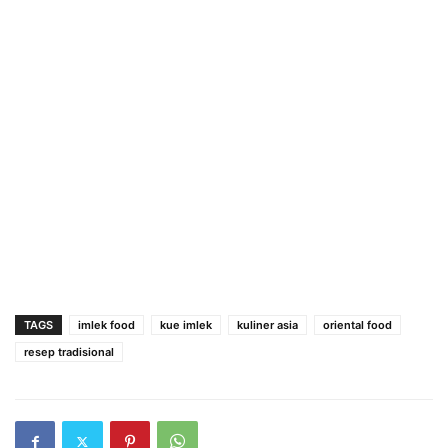
TAGS
imlek food
kue imlek
kuliner asia
oriental food
resep tradisional