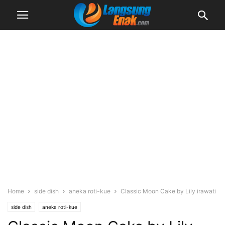
Home
side dish
aneka roti-kue
Classic Moon Cake by Lily irawati
side dish
aneka roti-kue