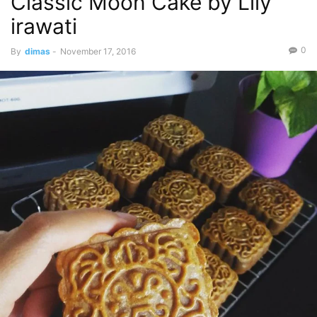
Classic Moon Cake by Lily
irawati
0
By
dimas
-
November 17, 2016