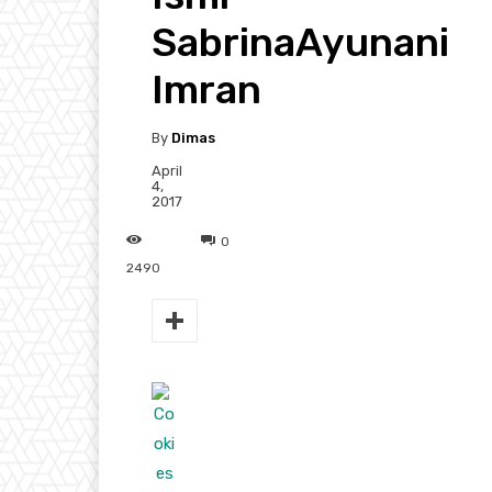
SabrinaAyunani
Imran
By
Dimas
April
4,
2017
0
2490