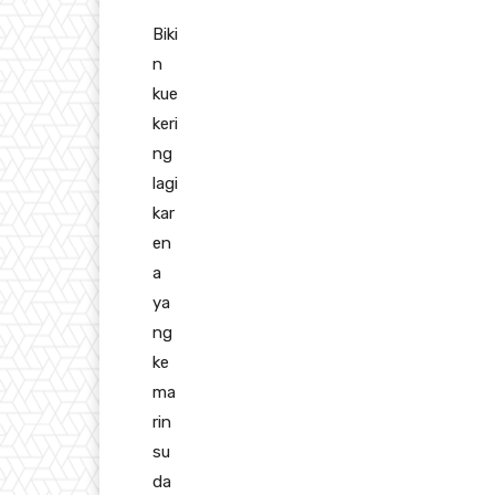
Biki
n
kue
keri
ng
lagi
kar
en
a
ya
ng
ke
ma
rin
su
da