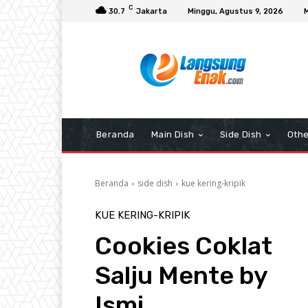
C
30.7
Jakarta
Minggu, Agustus 9, 2026
Beranda
Main Dish
Side Dish
Othe
Beranda
side dish
kue kering-kripik
KUE KERING-KRIPIK
Cookies Coklat
Salju Mente by
Ismi