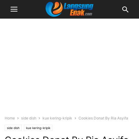
Home
side dish
kue kering-kripik
Cookies Donat By Ria Asyifa
side dish
kue kering-kripik