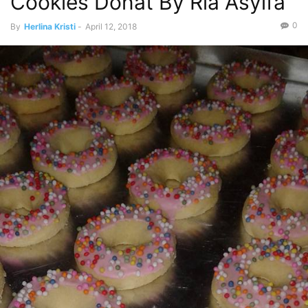
Cookies Donat By Ria Asyifa
0
By
Herlina Kristi
-
April 12, 2018