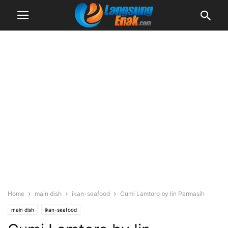
Home
main dish
ikan-seafood
Cumi Lamtoro by Iin Permasih
main dish
ikan-seafood