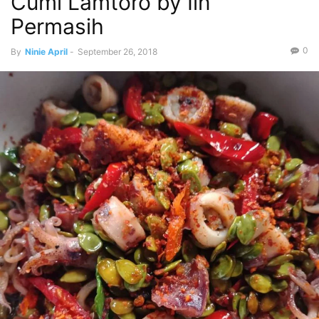
Cumi Lamtoro by Iin
Permasih
0
By
Ninie April
-
September 26, 2018