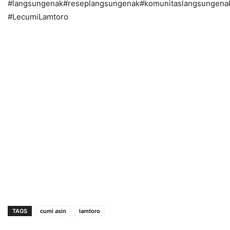
#langsungenak#reseplangsungenak#komunitaslangsungena
#LecumiLamtoro
TAGS
cumi asin
lamtoro