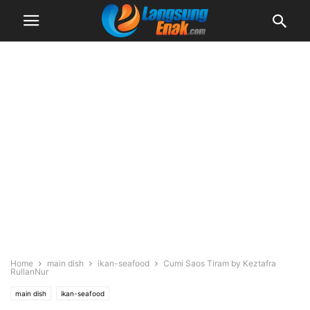
Home
main dish
ikan-seafood
Cumi Saos Tiram by Keztafra
RullanNur
main dish
ikan-seafood