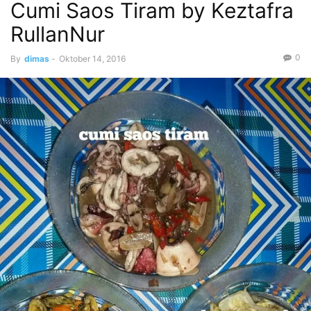
Cumi Saos Tiram by Keztafra
RullanNur
0
By
dimas
-
Oktober 14, 2016