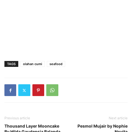
TAGS
olahan cumi
seafood
Previous article
Next article
Thousand Layer Mooncake
Pesmol Mujair by Nophie
By Hilda Gaudensia Balanda
Novita