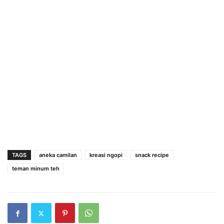
TAGS
aneka camilan
kreasi ngopi
snack recipe
teman minum teh