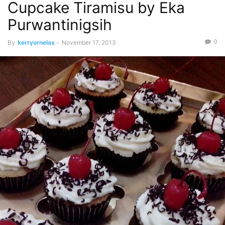
Cupcake Tiramisu by Eka
Purwantinigsih
0
By
kerryornelas
-
November 17, 2013