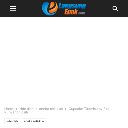
Home
side dish
aneka roti-kue
Cupcake Tiramisu by Eka
Purwantinigsih
side dish
aneka roti-kue