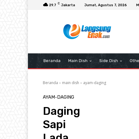
C
29.7
Jakarta
Jumat, Agustus 7, 2026
M
Beranda
Main Dish
Side Dish
Othe
Beranda
main dish
ayam-daging
AYAM-DAGING
Daging
Sapi
Lada