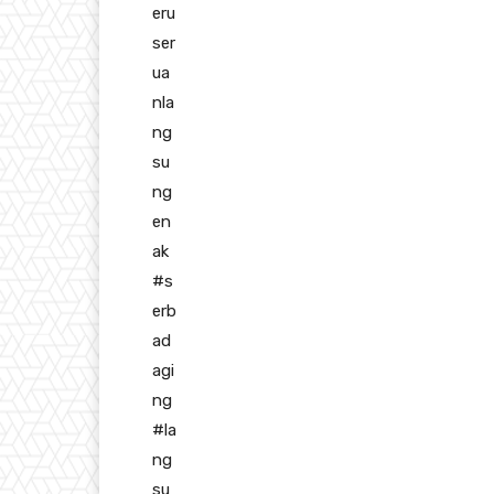
eru
ser
ua
nla
ng
su
ng
en
ak
#
s
erb
ad
agi
ng
#
la
ng
su