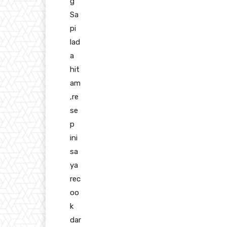
g
Sa
pi
lad
a
hit
am
,re
se
p
ini
sa
ya
rec
oo
k
dar