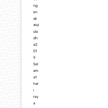
ng
en
ak
#
id
ula
dh
a2
01
9
Sel
am
at
har
i
ray
a