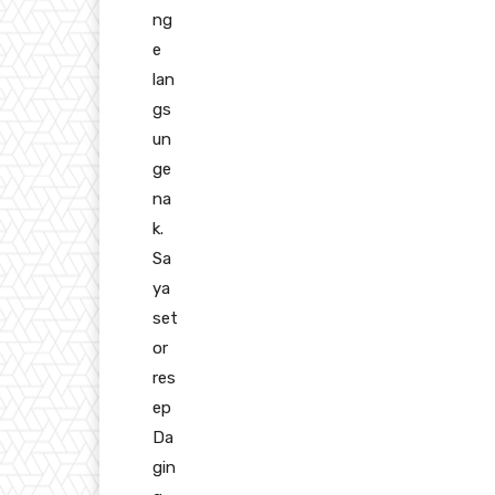
ng
e
lan
gs
un
ge
na
k.
Sa
ya
set
or
res
ep
Da
gin