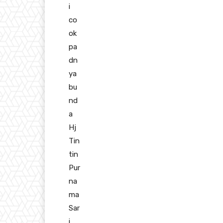
i
co
ok
pa
dn
ya
bu
nd
a
Hj
Tin
tin
Pur
na
ma
Sar
i.