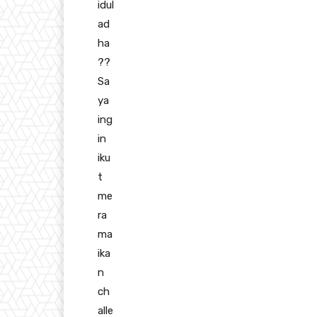
idul
ad
ha
?
?
Sa
ya
ing
in
iku
t
me
ra
ma
ika
n
ch
alle