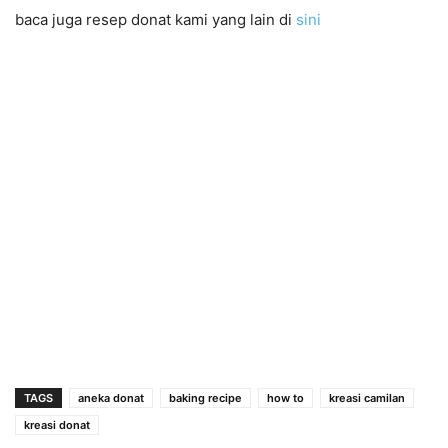
baca juga resep donat kami yang lain di
sini
TAGS
aneka donat
baking recipe
how to
kreasi camilan
kreasi donat