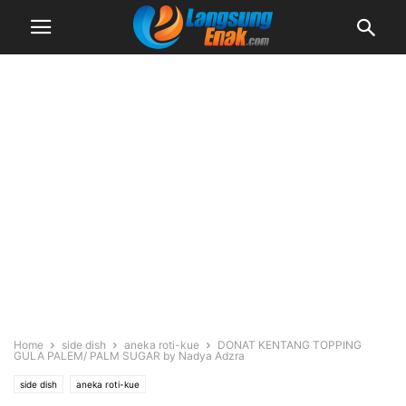
Home
side dish
aneka roti-kue
DONAT KENTANG TOPPING
GULA PALEM/ PALM SUGAR by Nadya Adzra
side dish
aneka roti-kue