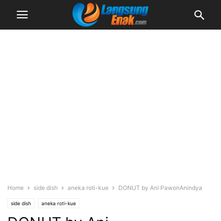
Home
side dish
aneka roti-kue
DONUT by Ani PawonAnindya
side dish
aneka roti-kue