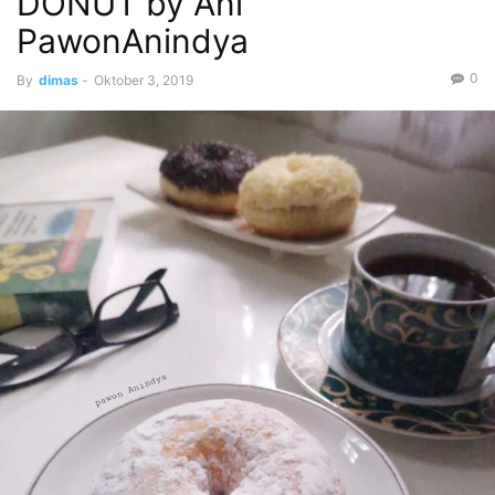
DONUT by Ani
PawonAnindya
0
By
dimas
-
Oktober 3, 2019