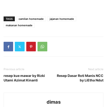
TAGS
camilan homemade
jajanan homemade
makanan homemade
Previous article
Next article
resep kue mawar by Rizki
Resep Dasar Roti Manis NCC
Utami Azimat Kinanti
by LiEtha Ndut
dimas