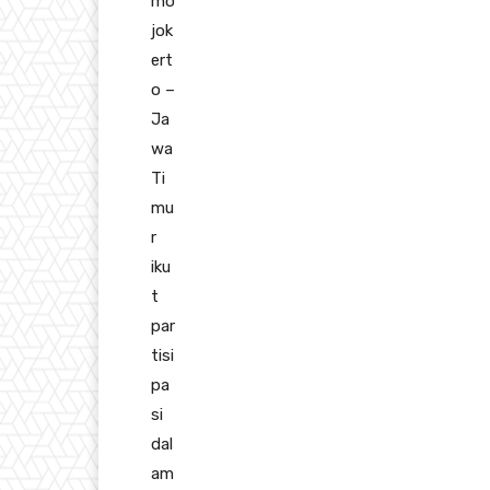
mo
jok
ert
o –
Ja
wa
Ti
mu
r
iku
t
par
tisi
pa
si
dal
am