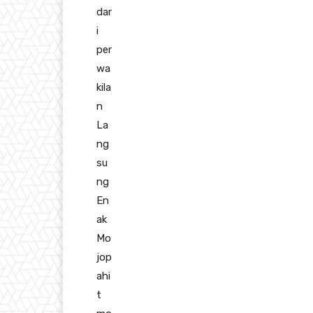
dar
i
per
wa
kila
n
La
ng
su
ng
En
ak
Mo
jop
ahi
t