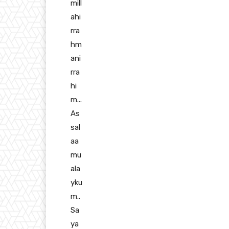
mill
ahi
rra
hm
ani
rra
hi
m..
.
As
sal
aa
mu
ala
yku
m..
Sa
ya