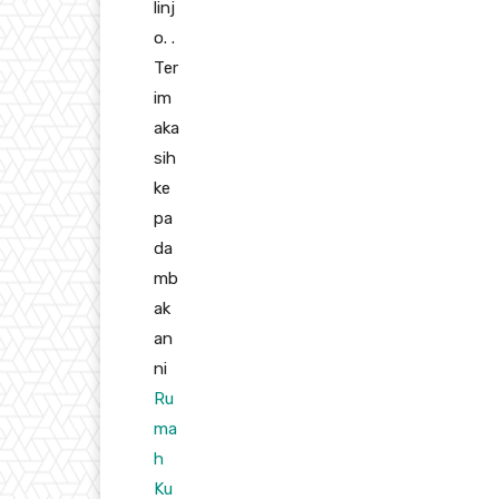
linj
o. .
Ter
im
aka
sih
ke
pa
da
mb
ak
an
ni
Ru
ma
h
Ku