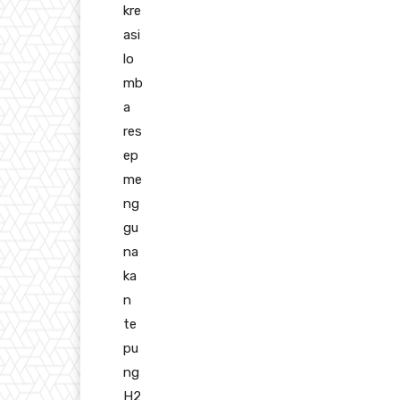
kre
asi
lo
mb
a
res
ep
me
ng
gu
na
ka
n
te
pu
ng
H2