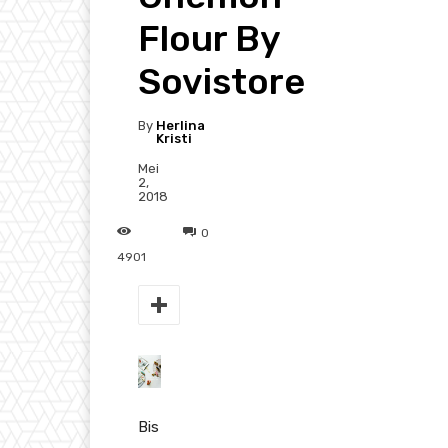
Flour By
Sovistore
By
Herlina
Kristi
Mei
2,
2018
0
4901
Bis