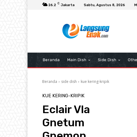
C
26.2
Jakarta
Sabtu, Agustus 8, 2026
M
Beranda
Main Dish
Side Dish
Othe
Beranda
side dish
kue kering-kripik
KUE KERING-KRIPIK
Eclair Vla
Gnetum
Gnemon