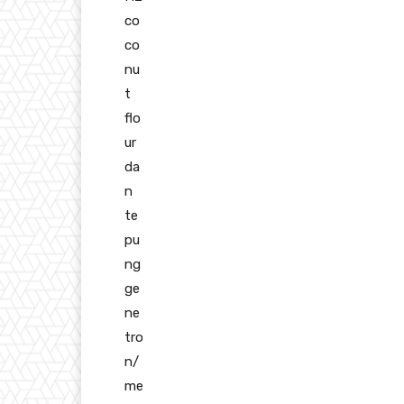
co
co
nu
t
flo
ur
da
n
te
pu
ng
ge
ne
tro
n/
me