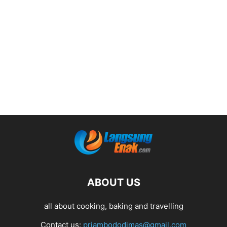
ABOUT US
all about cooking, baking and travelling
Contact us:
priambododimas@gmail.com