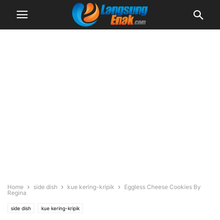
Home
side dish
kue kering-kripik
Eggless Cheese Cookies By
Regina
side dish
kue kering-kripik