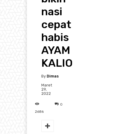
nasi
cepat
habis
AYAM
KALIO
By
Dimas
Maret
29,
2022
0
2686