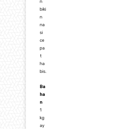
n
biki
n
na
si
ce
pa
t
ha
bis.
Ba
ha
n
1
kg
ay