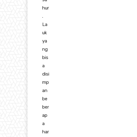
hur
.
La
uk
ya
ng
bis
a
disi
mp
an
be
ber
ap
a
har