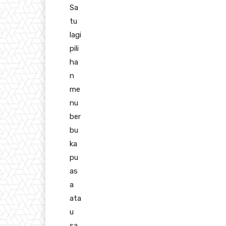
Sa
tu
lagi
pili
ha
n
me
nu
ber
bu
ka
pu
as
a
ata
u
sa