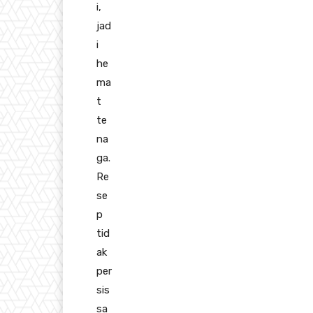
i,
jad
i
he
ma
t
te
na
ga.
Re
se
p
tid
ak
per
sis
sa