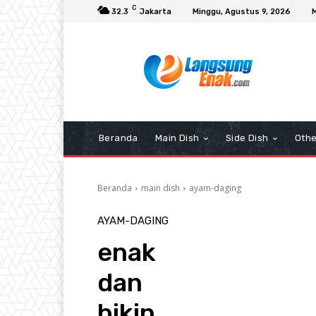
C
32.3
Jakarta
Minggu, Agustus 9, 2026
Beranda
Main Dish
Side Dish
Othe
Beranda
main dish
ayam-daging
AYAM-DAGING
enak
dan
bikin