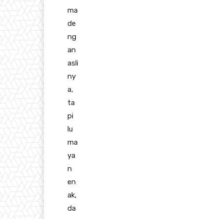
ma
de
ng
an
asli
ny
a,
ta
pi
lu
ma
ya
n
en
ak,
da