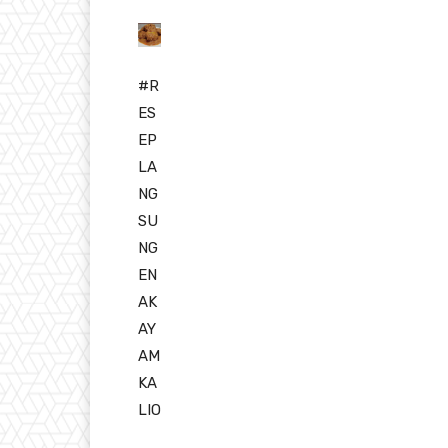
#R
ES
EP
LA
NG
SU
NG
EN
AK
AY
AM
KA
LIO