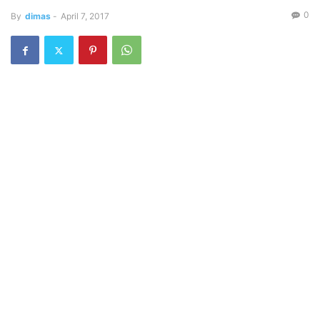
0
By
dimas
-
April 7, 2017