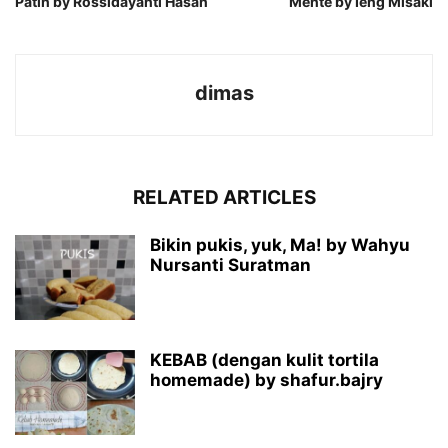
Patin by Rossidayanti Hasan
Mente by Ieng Misaki
dimas
RELATED ARTICLES
Bikin pukis, yuk, Ma! by Wahyu
Nursanti Suratman
KEBAB (dengan kulit tortila
homemade) by shafur.bajry