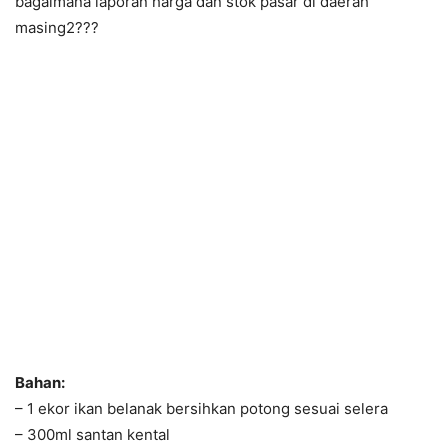
bagaimana laporan harga dan stok pasar di daerah
masing2???
Bahan:
– 1 ekor ikan belanak bersihkan potong sesuai selera
– 300ml santan kental