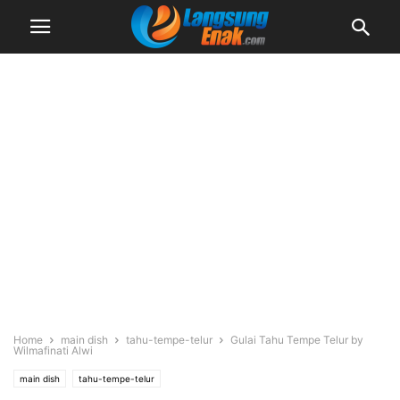
Home
main dish
tahu-tempe-telur
Gulai Tahu Tempe Telur by
Wilmafinati Alwi
main dish
tahu-tempe-telur