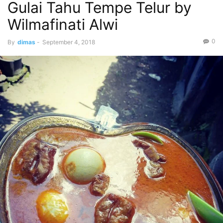
Gulai Tahu Tempe Telur by
Wilmafinati Alwi
0
By
dimas
-
September 4, 2018