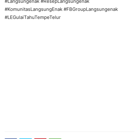
#Langsungenak #ResepLangsungenak
#KomunitasLangsungEnak #FBGroupLangsungenak
#LEGulaiTahuTempeTelur