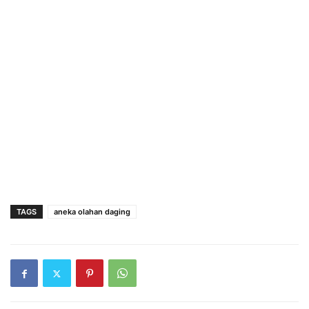
TAGS
aneka olahan daging