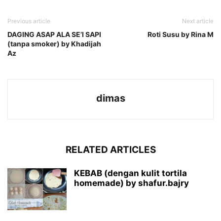
Previous article
Next article
DAGING ASAP ALA SE’I SAPI
Roti Susu by Rina M
(tanpa smoker) by Khadijah
Az
dimas
RELATED ARTICLES
KEBAB (dengan kulit tortila
homemade) by shafur.bajry