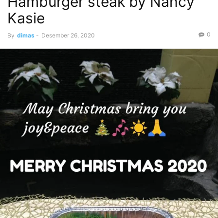
Hamburger steak by Nancy
Kasie
0
By
dimas
-
Desember 26, 2020