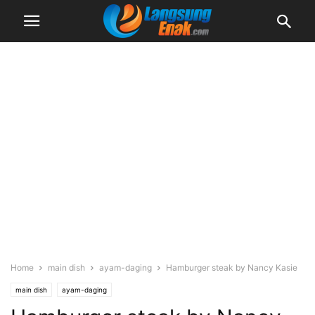
Home
main dish
ayam-daging
Hamburger steak by Nancy Kasie
main dish
ayam-daging