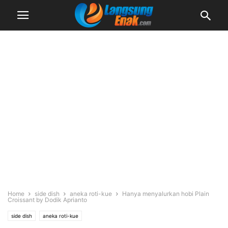
Home
side dish
aneka roti-kue
Hanya menyalurkan hobi Plain
Croissant by Dodik Aprianto
side dish
aneka roti-kue