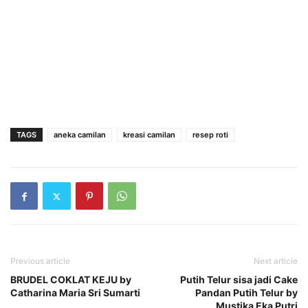
TAGS
aneka camilan
kreasi camilan
resep roti
Previous article
Next article
BRUDEL COKLAT KEJU by
Putih Telur sisa jadi Cake
Catharina Maria Sri Sumarti
Pandan Putih Telur by
Mustika Eka Putri