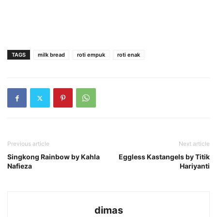
TAGS
milk bread
roti empuk
roti enak
Previous article
Next article
Singkong Rainbow by Kahla
Eggless Kastangels by Titik
Nafieza
Hariyanti
dimas