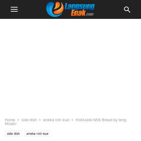
Home
side dish
aneka roti-kue
Hokkaido Milk Bread by Ieng
Misaki
side dish
aneka roti-kue