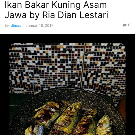
Ikan Bakar Kuning Asam
Jawa by Ria Dian Lestari
0
By
dimas
-
Januari 19, 2017