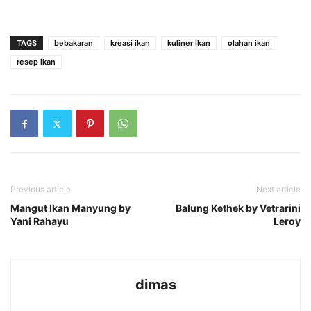
TAGS
bebakaran
kreasi ikan
kuliner ikan
olahan ikan
resep ikan
Previous article
Next article
Mangut Ikan Manyung by
Balung Kethek by Vetrarini
Yani Rahayu
Leroy
dimas