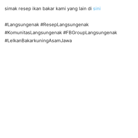
simak resep ikan bakar kami yang lain di
sini
#Langsungenak #ResepLangsungenak
#KomunitasLangsungenak #FBGroupLangsungenak
#LeIkanBakarkuningAsamJawa