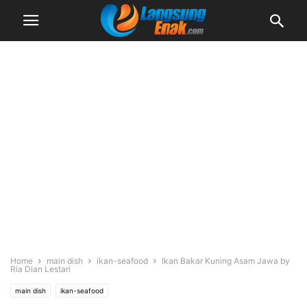
Home
main dish
ikan-seafood
Ikan Bakar Kuning Asam Jawa by
Ria Dian Lestari
main dish
ikan-seafood