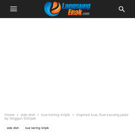
Home
side dish
kue kering-kripik
inspirasi kue, Kue kacang jadul
by Anggun Sitinjak
side dish
kue kering-kripik