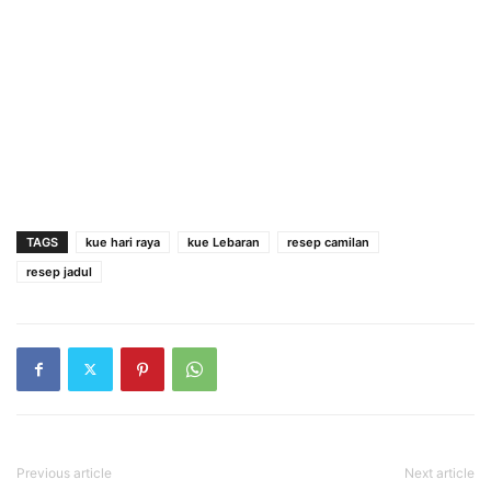
TAGS
kue hari raya
kue Lebaran
resep camilan
resep jadul
Previous article
Next article