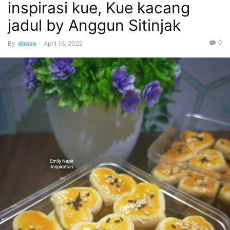
inspirasi kue, Kue kacang
jadul by Anggun Sitinjak
0
By
dimas
-
April 16, 2022