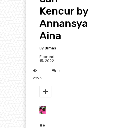
Kencur by
Annansya
Aina
By
Dimas
Februari
15, 2022
0
2993
#R