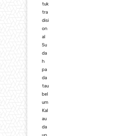
tuk
tra
disi
on
al
Su
da
h
pa
da
tau
bel
um
Kal
au
da
un