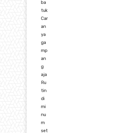
ba
tuk
Car
an
ya
ga
mp
an
g
aja
Ru
tin
di
mi
nu
m
set