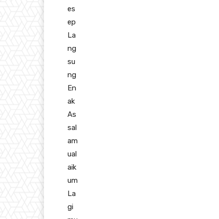
es
ep
La
ng
su
ng
En
ak
As
sal
am
ual
aik
um
La
gi