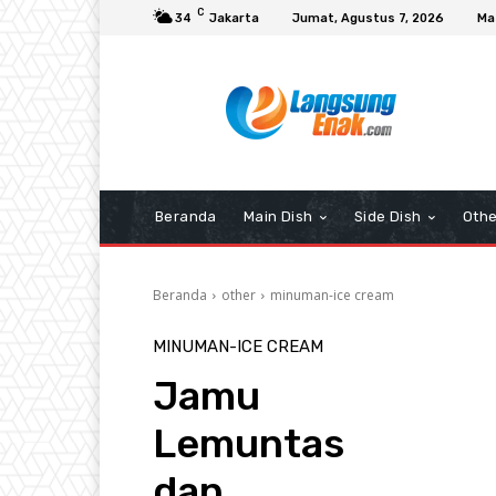
C
34
Jakarta
Jumat, Agustus 7, 2026
Ma
Beranda
Main Dish
Side Dish
Othe
Beranda
other
minuman-ice cream
MINUMAN-ICE CREAM
Jamu
Lemuntas
dan