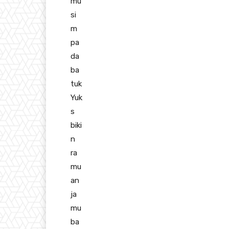
mu
si
m
pa
da
ba
tuk
Yuk
s
biki
n
ra
mu
an
ja
mu
ba