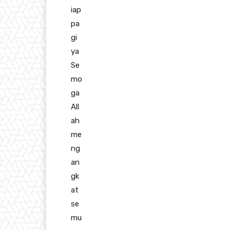
iap
pa
gi
ya
Se
mo
ga
All
ah
me
ng
an
gk
at
se
mu