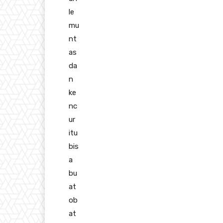
le
mu
nt
as
da
n
ke
nc
ur
itu
bis
a
bu
at
ob
at