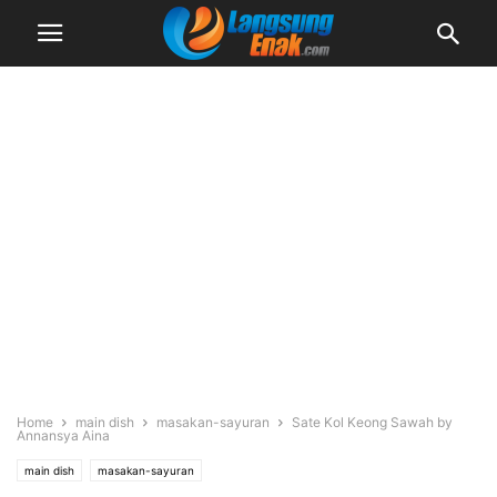
Home
main dish
masakan-sayuran
Sate Kol Keong Sawah by
Annansya Aina
main dish
masakan-sayuran