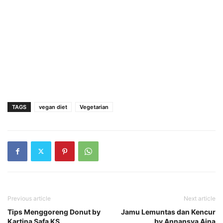
TAGS
vegan diet
Vegetarian
Previous article
Next article
Tips Menggoreng Donut by
Jamu Lemuntas dan Kencur
Kartina Safa KS
by Annansya Aina