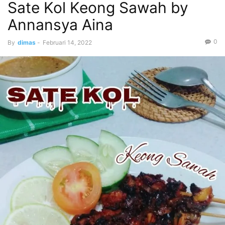
Sate Kol Keong Sawah by
Annansya Aina
0
By
dimas
-
Februari 14, 2022