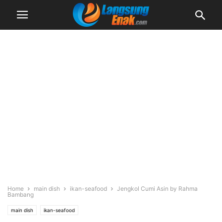
Home
main dish
ikan-seafood
Jengkol Cumi Asin by Rahma
Bambang
main dish
ikan-seafood