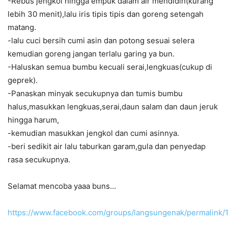
-Rebus jengkol hingga empuk dalam air mendidih(kurang
lebih 30 menit),lalu iris tipis tipis dan goreng setengah
matang.
-lalu cuci bersih cumi asin dan potong sesuai selera
kemudian goreng jangan terlalu garing ya bun.
-Haluskan semua bumbu kecuali serai,lengkuas(cukup di
geprek).
-Panaskan minyak secukupnya dan tumis bumbu
halus,masukkan lengkuas,serai,daun salam dan daun jeruk
hingga harum,
-kemudian masukkan jengkol dan cumi asinnya.
-beri sedikit air lalu taburkan garam,gula dan penyedap
rasa secukupnya.
Selamat mencoba yaaa buns…
https://www.facebook.com/groups/langsungenak/permalink