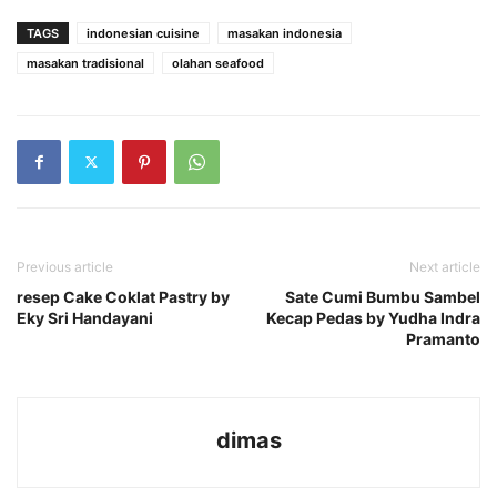
TAGS
indonesian cuisine
masakan indonesia
masakan tradisional
olahan seafood
Previous article
Next article
resep Cake Coklat Pastry by
Sate Cumi Bumbu Sambel
Eky Sri Handayani
Kecap Pedas by Yudha Indra
Pramanto
dimas