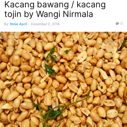
Kacang bawang / kacang
tojin by Wangi Nirmala
0
By
Ninie April
-
Desember 2, 2018