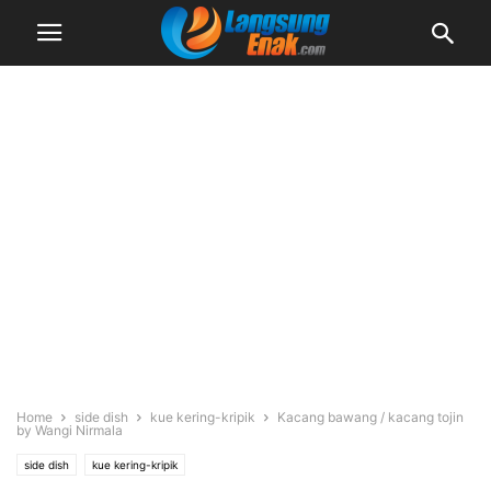
Home
side dish
kue kering-kripik
Kacang bawang / kacang tojin
by Wangi Nirmala
side dish
kue kering-kripik