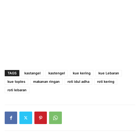
TAGS
kastangel
kastengel
kue kering
kue Lebaran
kue toples
makanan ringan
roti idul adha
roti kering
roti lebaran