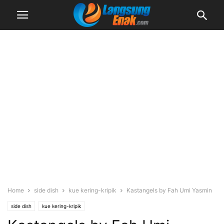
Home
side dish
kue kering-kripik
Kastangels by Fah Umi Yasmin
side dish
kue kering-kripik