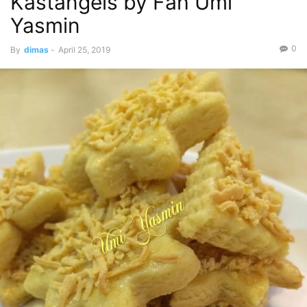
Kastangels by Fah Umi
Yasmin
0
By
dimas
-
April 25, 2019