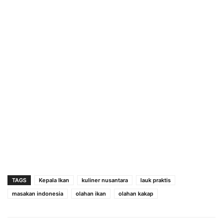
TAGS
Kepala Ikan
kuliner nusantara
lauk praktis
masakan indonesia
olahan ikan
olahan kakap