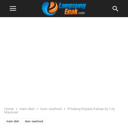
Home
main dish
ikan-seafood
Pindang Kepala Kakap by Lily
Maskoer
main dish
ikan-seafood