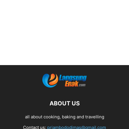
ABOUT US
all about cooking, baking and travelling
Contact us:
priambododimas@gmail.com