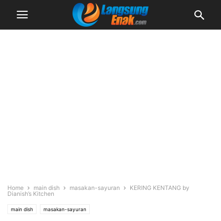
Home
main dish
masakan-sayuran
KERING KENTANG by
Dianish’s Kitchen
main dish
masakan-sayuran