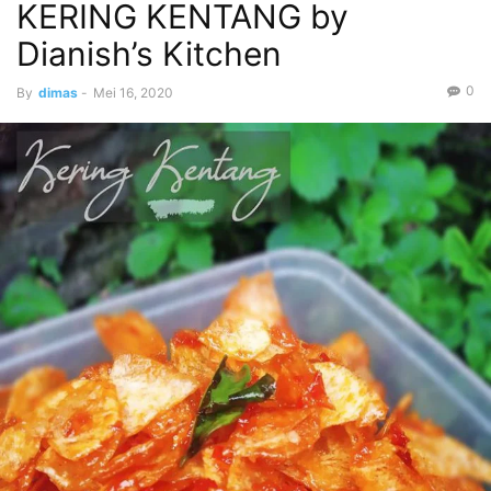
KERING KENTANG by
Dianish’s Kitchen
0
By
dimas
-
Mei 16, 2020