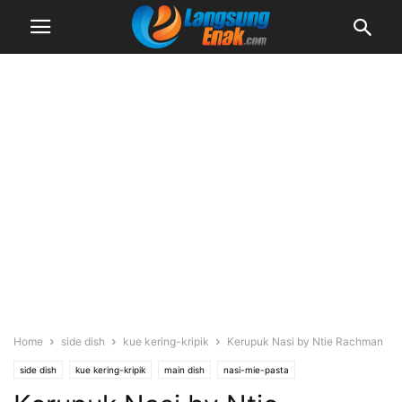
Home
side dish
kue kering-kripik
Kerupuk Nasi by Ntie Rachman
side dish
kue kering-kripik
main dish
nasi-mie-pasta