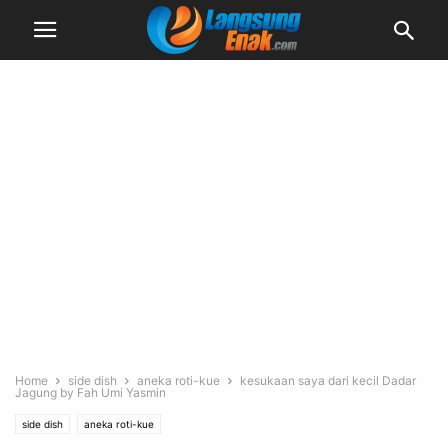
Home
side dish
aneka roti-kue
kesukaan saya dari kecil Dadar
Jagung by Fah Umi Yasmin
side dish
aneka roti-kue