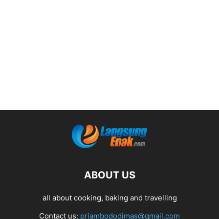
ABOUT US
all about cooking, baking and travelling
Contact us:
priambododimas@gmail.com