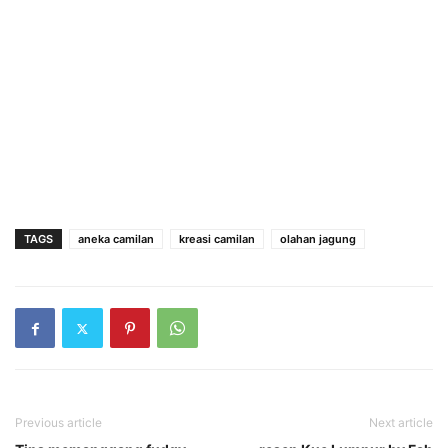
TAGS
aneka camilan
kreasi camilan
olahan jagung
Previous article
Next article