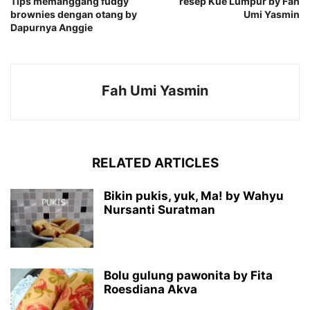
Tips memanggang fudgy
resep Kue Lumpur by Fah
brownies dengan otang by
Umi Yasmin
Dapurnya Anggie
Fah Umi Yasmin
RELATED ARTICLES
Bikin pukis, yuk, Ma! by Wahyu
Nursanti Suratman
Bolu gulung pawonita by Fita
Roesdiana Akva