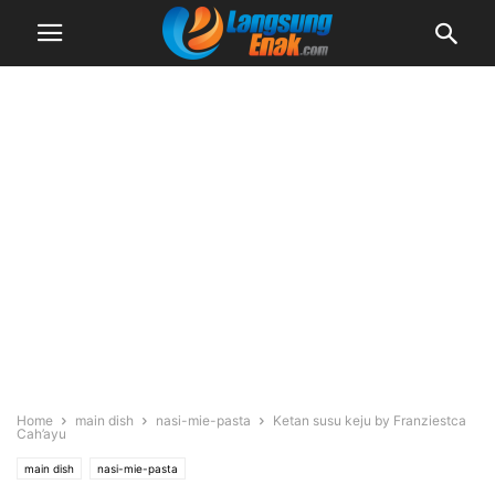
Home
main dish
nasi-mie-pasta
Ketan susu keju by Franziestca
Cah’ayu
main dish
nasi-mie-pasta