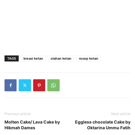
TAGS
kreasi ketan
olahan ketan
resep ketan
Previous article
Next article
Molten Cake/ Lava Cake by
Eggless chocolate Cake by
Hikmah Dames
Oktarina Ummu Fatih