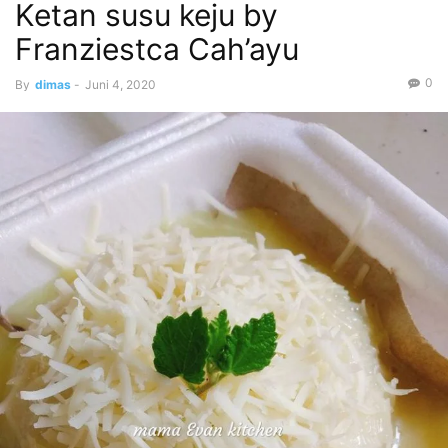
Ketan susu keju by
Franziestca Cah’ayu
0
By
dimas
-
Juni 4, 2020