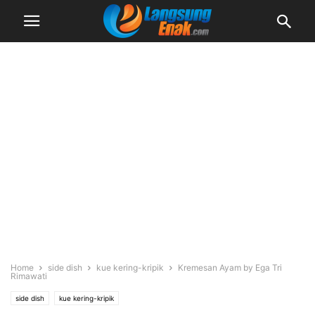
Home
side dish
kue kering-kripik
Kremesan Ayam by Ega Tri
Rimawati
side dish
kue kering-kripik