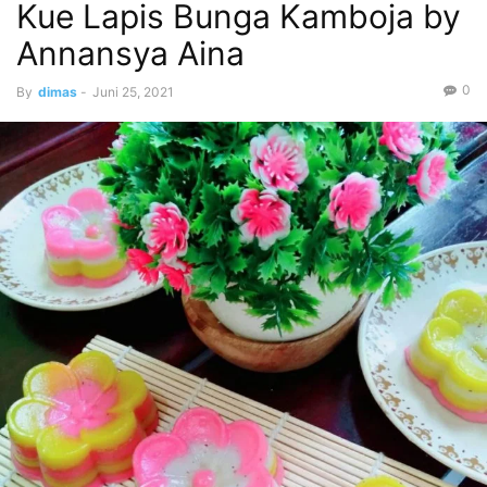
Kue Lapis Bunga Kamboja by
Annansya Aina
0
By
dimas
-
Juni 25, 2021