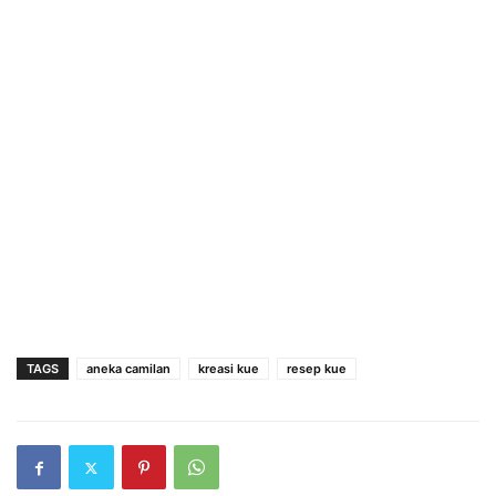
TAGS
aneka camilan
kreasi kue
resep kue