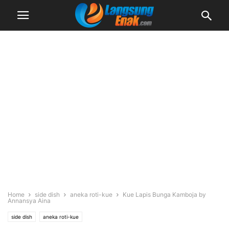
Home
side dish
aneka roti-kue
Kue Lapis Bunga Kamboja by
Annansya Aina
side dish
aneka roti-kue