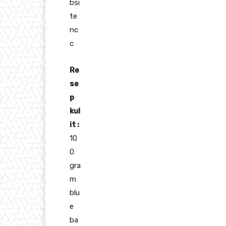
bsi
te
nc
c
Re
se
p
kul
it :
10
0
gra
m
blu
e
ba