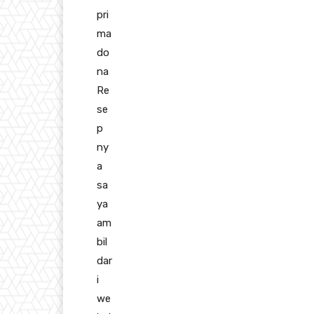
pri
ma
do
na
Re
se
p
ny
a
sa
ya
am
bil
dar
i
we