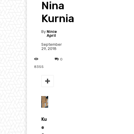
Nina
Kurnia
By
Ninie
April
September
29, 2018
0
8355
Ku
e