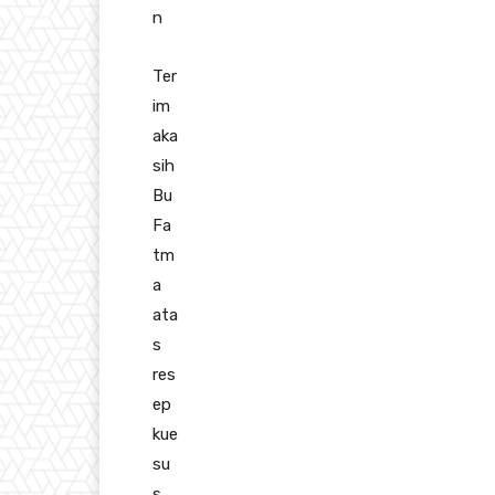
n
Ter
im
aka
sih
Bu
Fa
tm
a
ata
s
res
ep
kue
su
s