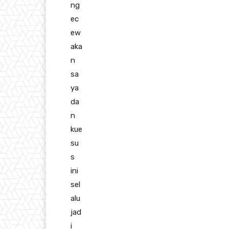
ng
ec
ew
aka
n
sa
ya
da
n
kue
su
s
ini
sel
alu
jad
i