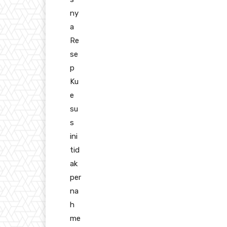
ny
a
Re
se
p
Ku
e
su
s
ini
tid
ak
per
na
h
me