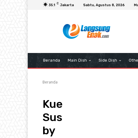
C
35.1
Jakarta
Sabtu, Agustus 8, 2026
Ma
Beranda
Main Dish
Side Dish
Othe
Beranda
Kue
Sus
by