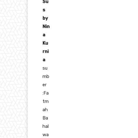
Su
s
by
Nin
a
Ku
rni
a
su
mb
er
:Fa
tm
ah
Ba
hal
wa