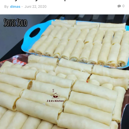
0
By
dimas
-
Juni 22, 2020