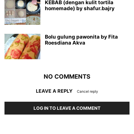
KEBAB (dengan kulit tortila
homemade) by shafur.bajry
Bolu gulung pawonita by Fita
Roesdiana Akva
NO COMMENTS
LEAVE A REPLY
Cancel reply
LOG IN TO LEAVE A COMMENT