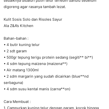
sebaiknya dibaluri putih telur terlebih dahulu sebelum
digoreng agar rasanya tambah lezat.
Kulit Sosis Solo dan Risoles Sayur
Ala Z&A’s Kitchen
Bahan-bahan :
• 4 butir kuning telur
• 2 sdt garam
• 500gr tepung terigu protein sedang (segiti** bi**)
• 4 sdm tepung maizena (maizena**)
• Air matang 1300ml
• 2 sdm margarin yang sudah dicairkan (blue**nd
serbaguna)
• 4 sdm susu kental manis (carna**on)
Cara Membuat :
1. Campurkan kuning telur dengan garam, kocok hingga