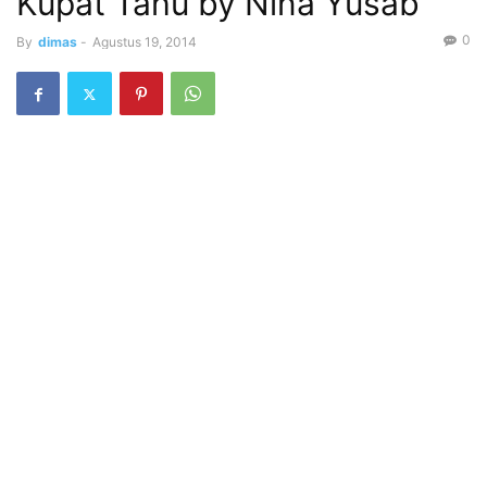
Kupat Tahu by Nina Yusab
0
By
dimas
-
Agustus 19, 2014