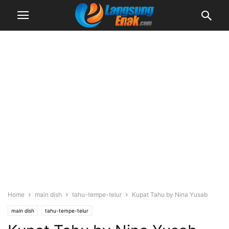
Home
main dish
tahu-tempe-telur
Kupat Tahu by Nina Yusab
main dish
tahu-tempe-telur