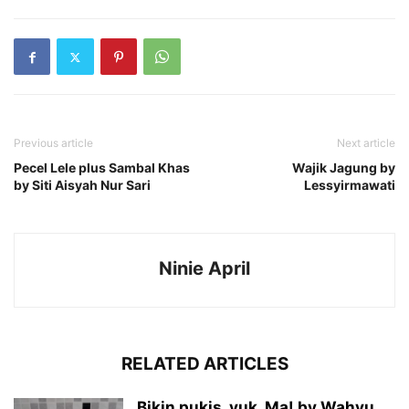
Previous article
Next article
Pecel Lele plus Sambal Khas
Wajik Jagung by
by Siti Aisyah Nur Sari
Lessyirmawati
Ninie April
RELATED ARTICLES
Bikin pukis, yuk, Ma! by Wahyu