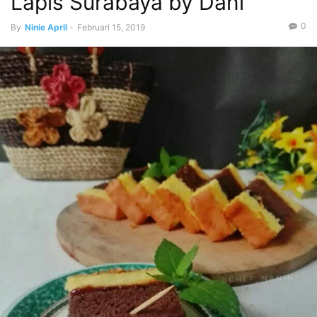
Lapis Surabaya by Dani
0
By
Ninie April
-
Februari 15, 2019