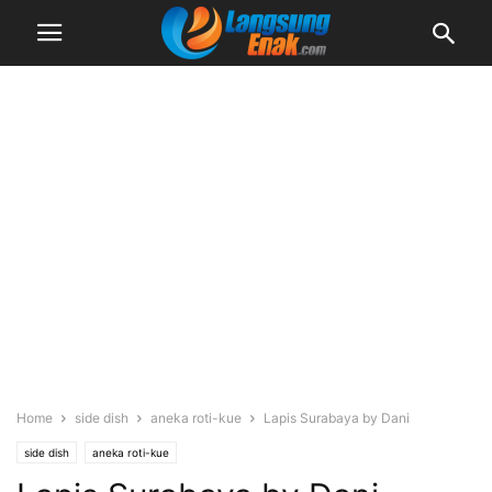
Home
side dish
aneka roti-kue
Lapis Surabaya by Dani
side dish
aneka roti-kue