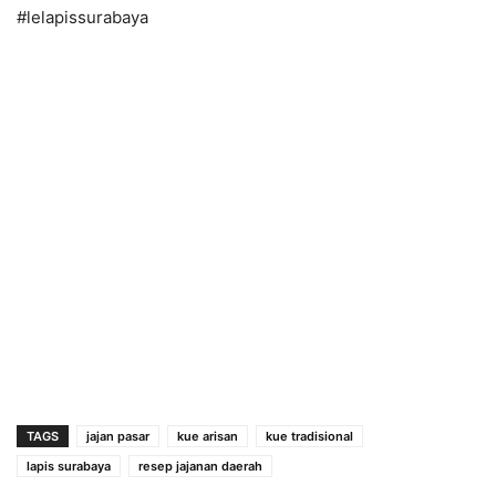
#lelapissurabaya
TAGS
jajan pasar
kue arisan
kue tradisional
lapis surabaya
resep jajanan daerah