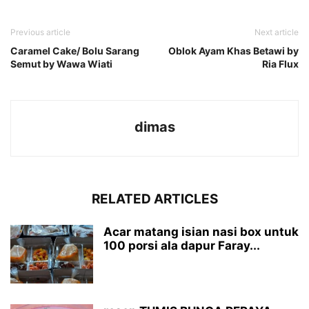
Previous article
Next article
Caramel Cake/ Bolu Sarang
Oblok Ayam Khas Betawi by
Semut by Wawa Wiati
Ria Flux
dimas
RELATED ARTICLES
Acar matang isian nasi box untuk
100 porsi ala dapur Faray...