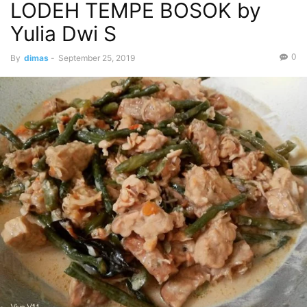
LODEH TEMPE BOSOK by
Yulia Dwi S
0
By
dimas
-
September 25, 2019