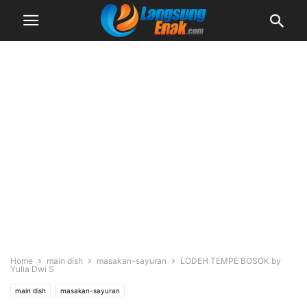
Home
main dish
masakan-sayuran
LODEH TEMPE BOSOK by
Yulia Dwi S
main dish
masakan-sayuran