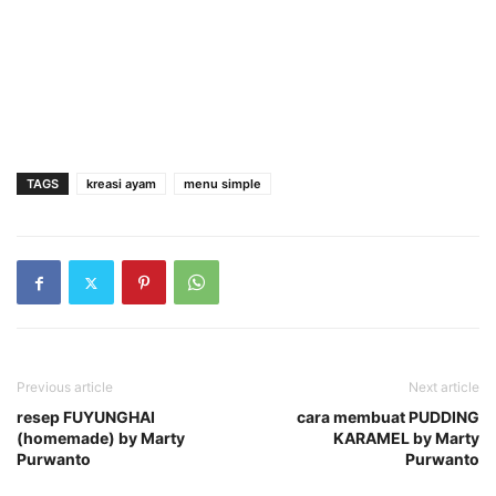
TAGS
kreasi ayam
menu simple
Previous article
Next article
resep FUYUNGHAI
cara membuat PUDDING
(homemade) by Marty
KARAMEL by Marty
Purwanto
Purwanto