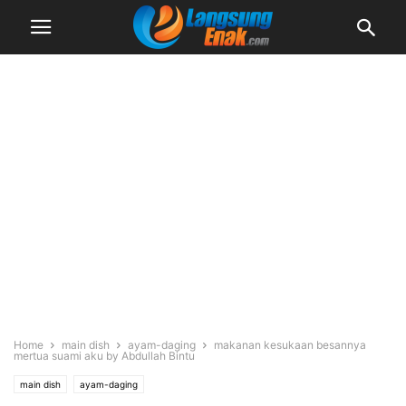
Home
main dish
ayam-daging
makanan kesukaan besannya
mertua suami aku by Abdullah Bintu
main dish
ayam-daging