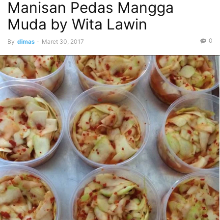
Manisan Pedas Mangga
Muda by Wita Lawin
0
By
dimas
-
Maret 30, 2017