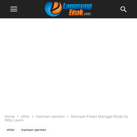
Home
other
manisan-permen
Manisan Pedas Mangga Muda by
Wita Lawin
other
manisan-permen