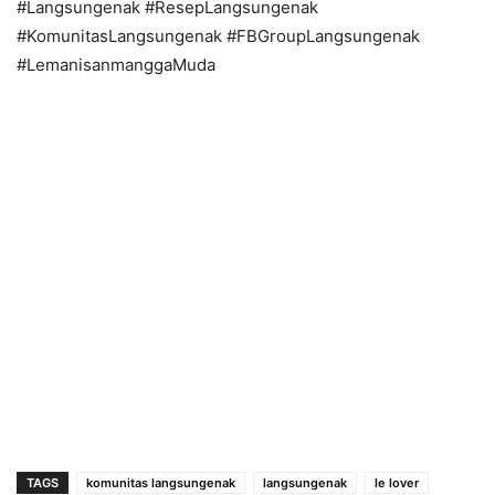
#Langsungenak #ResepLangsungenak
#KomunitasLangsungenak #FBGroupLangsungenak
#LemanisanmanggaMuda
TAGS
komunitas langsungenak
langsungenak
le lover